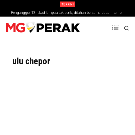
TERKINI
Penganggur 12 rekod lampau tak serik, ditahan bersama dadah hampir
RM30,000
ulu chepor