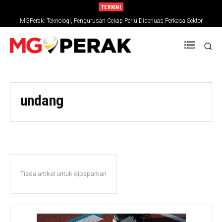
TERKINI
MGPerak: Teknologi, Pengurusan Cekap Perlu Diperluas Perkasa Sektor
Pertanian
undang
Tiada artikel untuk dipaparkan