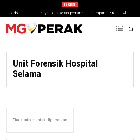
TERKINI
Video tular aksi bahaya: Polis kesan pemandu, penumpang Perodua Alza
Unit Forensik Hospital
Selama
Tiada artikel untuk dipaparkan