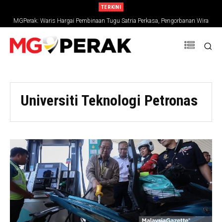
TERKINI
MGPerak: Waris Hargai Pembinaan Tugu Satria Perkasa, Pengorbanan Wira
Negara Terus Dikenang
Universiti Teknologi Petronas