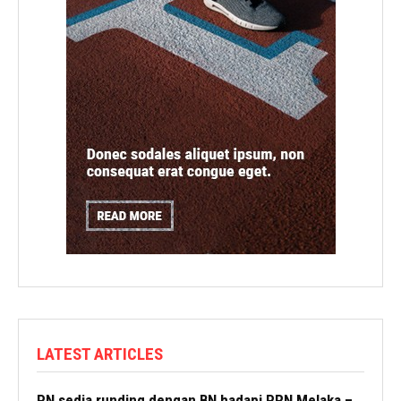
LATEST ARTICLES
PN sedia runding dengan BN hadapi PRN Melaka –