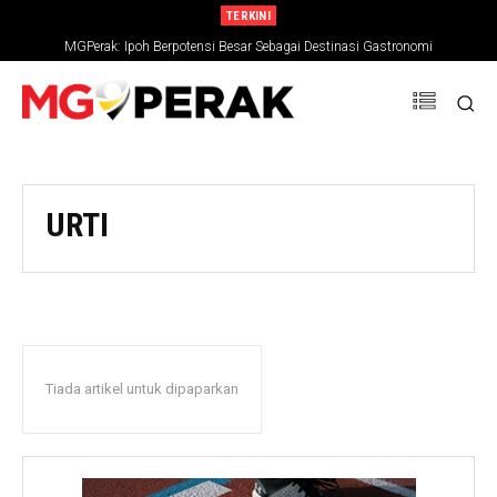
TERKINI
MGPerak: Ipoh Berpotensi Besar Sebagai Destinasi Gastronomi
URTI
Tiada artikel untuk dipaparkan