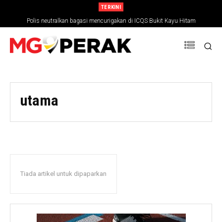
TERKINI
Polis neutralkan bagasi mencurigakan di ICQS Bukit Kayu Hitam
utama
Tiada artikel untuk dipaparkan