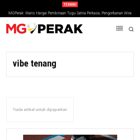
TERKINI
MGPerak: Waris Hargai Pembinaan Tugu Satria Perkasa, Pengorbanan Wira
Negara Terus Dikenang
vibe tenang
Tiada artikel untuk dipaparkan