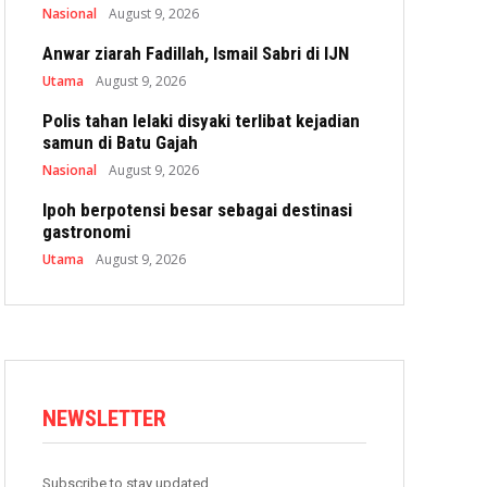
Nasional
August 9, 2026
Anwar ziarah Fadillah, Ismail Sabri di IJN
Utama
August 9, 2026
Polis tahan lelaki disyaki terlibat kejadian
samun di Batu Gajah
Nasional
August 9, 2026
Ipoh berpotensi besar sebagai destinasi
gastronomi
Utama
August 9, 2026
NEWSLETTER
Subscribe to stay updated.