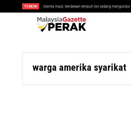
TERKINI
Wanita maut, kenderaan rempuh lori sedang mengundur
warga amerika syarikat