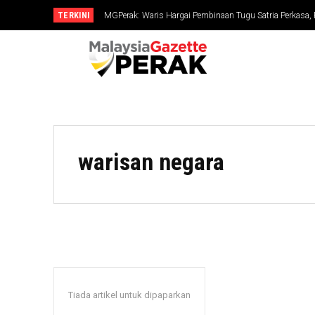
TERKINI
MGPerak: Waris Hargai Pembinaan Tugu Satria Perkasa,
Dikenang
warisan negara
Tiada artikel untuk dipaparkan