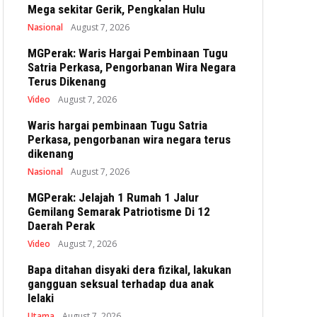
Mega sekitar Gerik, Pengkalan Hulu
Nasional
August 7, 2026
MGPerak: Waris Hargai Pembinaan Tugu
Satria Perkasa, Pengorbanan Wira Negara
Terus Dikenang
Video
August 7, 2026
Waris hargai pembinaan Tugu Satria
Perkasa, pengorbanan wira negara terus
dikenang
Nasional
August 7, 2026
MGPerak: Jelajah 1 Rumah 1 Jalur
Gemilang Semarak Patriotisme Di 12
Daerah Perak
Video
August 7, 2026
Bapa ditahan disyaki dera fizikal, lakukan
gangguan seksual terhadap dua anak
lelaki
Utama
August 7, 2026