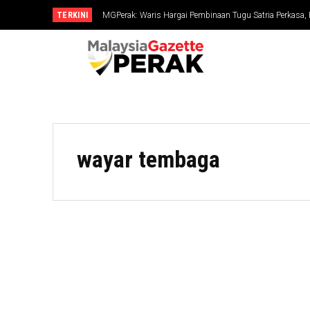
TERKINI
MGPerak: Waris Hargai Pembinaan Tugu Satria Perkasa,
Dikenang
wayar tembaga