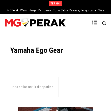
TERKINI
MGPerak: Waris Hargai Pembinaan Tugu Satria Perkasa, Pengorbanan Wira
Negara Terus Dikenang
Yamaha Ego Gear
Tiada artikel untuk dipaparkan