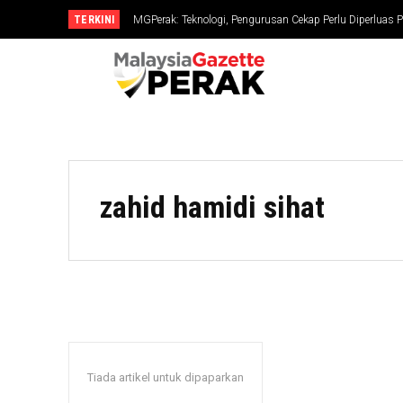
TERKINI
MGPerak: Teknologi, Pengurusan Cekap Perlu Diperluas P
zahid hamidi sihat
Tiada artikel untuk dipaparkan