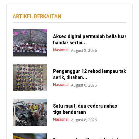
ARTIKEL BERKAITAN
Akses digital permudah belia luar
bandar sertai...
Nasional
August 8, 2026
Penganggur 12 rekod lampau tak
serik, ditahan...
Nasional
August 8, 2026
Satu maut, dua cedera nahas
tiga kenderaan
Nasional
August 8, 2026