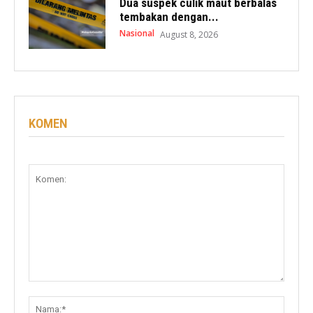
Dua suspek culik maut berbalas
tembakan dengan...
Nasional
August 8, 2026
KOMEN
Komen:
Nama: