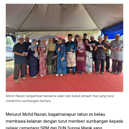
Mohd Nazari bergambar bersama wakil dan bakal jemaah haji yang turut
menerima sumbangan darinya.
Menurut Mohd Nazari, bagaimanapun tahun ini beliau
membawa kelainan dengan turut memberi sumbangan kepada
pelajar cemerlang SPM dari DUN Sungai Manik yang