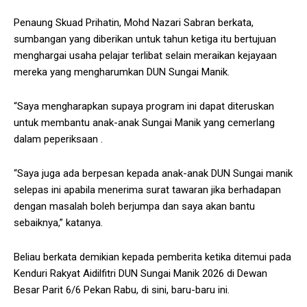
Penaung Skuad Prihatin, Mohd Nazari Sabran berkata,
sumbangan yang diberikan untuk tahun ketiga itu bertujuan
menghargai usaha pelajar terlibat selain meraikan kejayaan
mereka yang mengharumkan DUN Sungai Manik.
“Saya mengharapkan supaya program ini dapat diteruskan
untuk membantu anak-anak Sungai Manik yang cemerlang
dalam peperiksaan .
“Saya juga ada berpesan kepada anak-anak DUN Sungai manik
selepas ini apabila menerima surat tawaran jika berhadapan
dengan masalah boleh berjumpa dan saya akan bantu
sebaiknya,” katanya.
Beliau berkata demikian kepada pemberita ketika ditemui pada
Kenduri Rakyat Aidilfitri DUN Sungai Manik 2026 di Dewan
Besar Parit 6/6 Pekan Rabu, di sini, baru-baru ini.