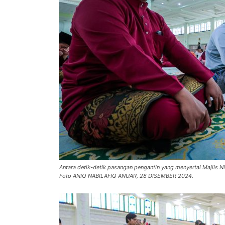
Antara detik-detik pasangan pengantin yang menyertai Majlis N
Foto ANIQ NABILAFIQ ANUAR, 28 DISEMBER 2024.