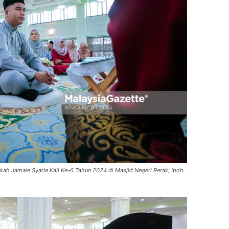
ikah Jamaie Syarie Kali Ke-6 Tahun 2024 di Masjid Negeri Perak, Ipoh.