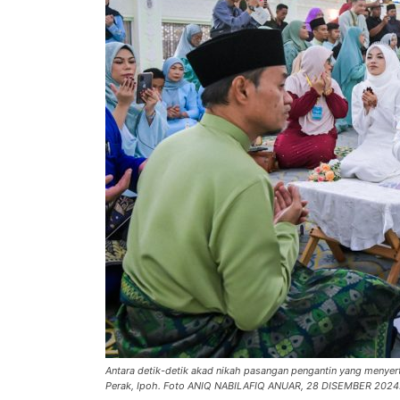
Antara detik-detik akad nikah pasangan pengantin yang menyert
Perak, Ipoh. Foto ANIQ NABILAFIQ ANUAR, 28 DISEMBER 2024