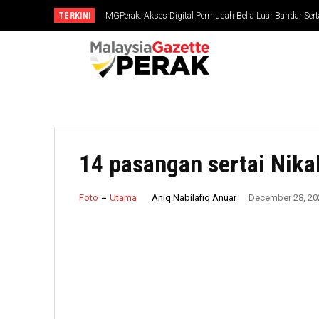
TERKINI
Belia ejen perubahan masa kini, penentu hala tuju negara
14 pasangan sertai Nika
Aniq Nabilafiq Anuar
Foto
Utama
December 28, 20