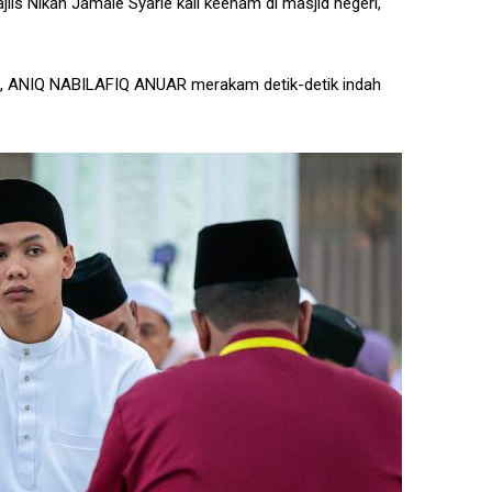
lis Nikah Jamaie Syarie kali keenam di masjid negeri,
ak, ANIQ NABILAFIQ ANUAR merakam detik-detik indah