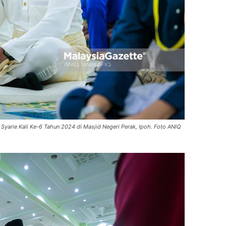
Syarie Kali Ke-6 Tahun 2024 di Masjid Negeri Perak, Ipoh. Foto ANIQ