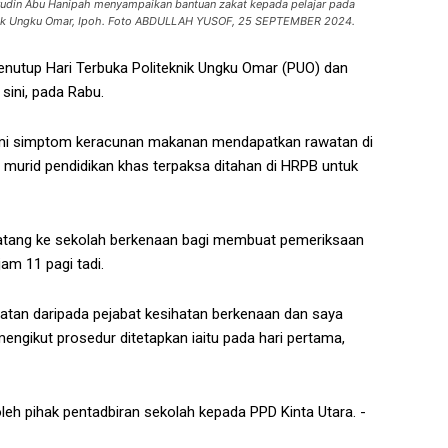
airudin Abu Hanipah menyampaikan bantuan zakat kepada pelajar pada
eknik Ungku Omar, Ipoh. Foto ABDULLAH YUSOF, 25 SEPTEMBER 2024.
Penutup Hari Terbuka Politeknik Ungku Omar (PUO) dan
sini, pada Rabu.
ami simptom keracunan makanan mendapatkan rawatan di
g murid pendidikan khas terpaksa ditahan di HRPB untuk
datang ke sekolah berkenaan bagi membuat pemeriksaan
am 11 pagi tadi.
atan daripada pejabat kesihatan berkenaan dan saya
ngikut prosedur ditetapkan iaitu pada hari pertama,
 oleh pihak pentadbiran sekolah kepada PPD Kinta Utara. -