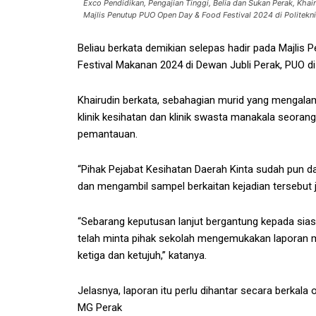
Exco Pendidikan, Pengajian Tinggi, Belia dan Sukan Perak, Kh
Majlis Penutup PUO Open Day & Food Festival 2024 di Polit
Beliau berkata demikian selepas hadir pada Majlis 
Festival Makanan 2024 di Dewan Jubli Perak, PUO di 
Khairudin berkata, sebahagian murid yang mengal
klinik kesihatan dan klinik swasta manakala seoran
pemantauan.
“Pihak Pejabat Kesihatan Daerah Kinta sudah pun 
dan mengambil sampel berkaitan kejadian tersebut j
“Sebarang keputusan lanjut bergantung kepada sias
telah minta pihak sekolah mengemukakan laporan me
ketiga dan ketujuh,” katanya.
Jelasnya, laporan itu perlu dihantar secara berkala
MG Perak