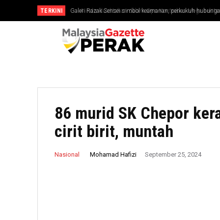
TERKINI
4 individu ditahan dalam Ops Kontraban Mega sekitar Ge
86 murid SK Chepor ker
cirit birit, muntah
Mohamad Hafizi
Nasional
September 25, 2024