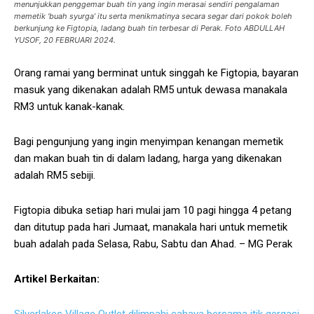
menunjukkan penggemar buah tin yang ingin merasai sendiri pengalaman
memetik ‘buah syurga’ itu serta menikmatinya secara segar dari pokok boleh
berkunjung ke Figtopia, ladang buah tin terbesar di Perak. Foto ABDULLAH
YUSOF, 20 FEBRUARI 2024.
Orang ramai yang berminat untuk singgah ke Figtopia, bayaran
masuk yang dikenakan adalah RM5 untuk dewasa manakala
RM3 untuk kanak-kanak.
Bagi pengunjung yang ingin menyimpan kenangan memetik
dan makan buah tin di dalam ladang, harga yang dikenakan
adalah RM5 sebiji.
Figtopia dibuka setiap hari mulai jam 10 pagi hingga 4 petang
dan ditutup pada hari Jumaat, manakala hari untuk memetik
buah adalah pada Selasa, Rabu, Sabtu dan Ahad. – MG Perak
Artikel Berkaitan: