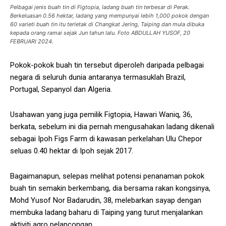
Pelbagai jenis buah tin di Figtopia, ladang buah tin terbesar di Perak.
Berkeluasan 0.56 hektar, ladang yang mempunyai lebih 1,000 pokok dengan
60 varieti buah tin itu terletak di Changkat Jering, Taiping dan mula dibuka
kepada orang ramai sejak Jun tahun lalu. Foto ABDULLAH YUSOF, 20
FEBRUARI 2024.
Pokok-pokok buah tin tersebut diperoleh daripada pelbagai
negara di seluruh dunia antaranya termasuklah Brazil,
Portugal, Sepanyol dan Algeria.
Usahawan yang juga pemilik Figtopia, Hawari Waniq, 36,
berkata, sebelum ini dia pernah mengusahakan ladang dikenali
sebagai Ipoh Figs Farm di kawasan perkelahan Ulu Chepor
seluas 0.40 hektar di Ipoh sejak 2017.
Bagaimanapun, selepas melihat potensi penanaman pokok
buah tin semakin berkembang, dia bersama rakan kongsinya,
Mohd Yusof Nor Badarudin, 38, melebarkan sayap dengan
membuka ladang baharu di Taiping yang turut menjalankan
aktiviti agro pelancongan.