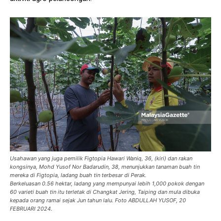
Usahawan yang juga pemilik Figtopia Hawari Waniq, 36, (kiri) dan rakan
kongsinya, Mohd Yusof Nor Badarudin, 38, menunjukkan tanaman buah tin
mereka di Figtopia, ladang buah tin terbesar di Perak.
Berkeluasan 0.56 hektar, ladang yang mempunyai lebih 1,000 pokok dengan
60 varieti buah tin itu terletak di Changkat Jering, Taiping dan mula dibuka
kepada orang ramai sejak Jun tahun lalu. Foto ABDULLAH YUSOF, 20
FEBRUARI 2024.