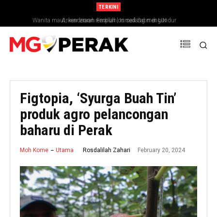
TERKINI
Anwar ziarah Fadillah, Ismail Sabri di IJN
Figtopia, ‘Syurga Buah Tin’
produk agro pelancongan
baharu di Perak
February 20, 2024
Rosdalilah Zahari
Moh Kome
Utama