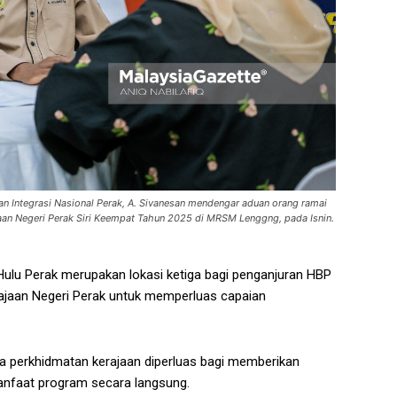
n Integrasi Nasional Perak, A. Sivanesan mendengar aduan orang ramai
aan Negeri Perak Siri Keempat Tahun 2025 di MRSM Lenggng, pada Isnin.
ulu Perak merupakan lokasi ketiga bagi penganjuran HBP
erajaan Negeri Perak untuk memperluas capaian
a perkhidmatan kerajaan diperluas bagi memberikan
nfaat program secara langsung.