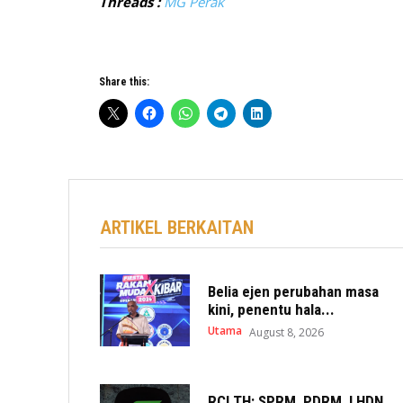
Threads :
MG Perak
Share this:
ARTIKEL BERKAITAN
Belia ejen perubahan masa
kini, penentu hala...
Utama
August 8, 2026
RCI TH: SPRM, PDRM, LHDN