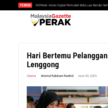
TERKINI
MGPerak: Akses Digital Permudah Belia Luar Bandar Serta
Belia ejen perubahan masa kini, penentu hala tuju neg
Hari Bertemu Pelanggan 
Lenggong
Amirrul Rabbani Rashid
Utama
June 30, 2025