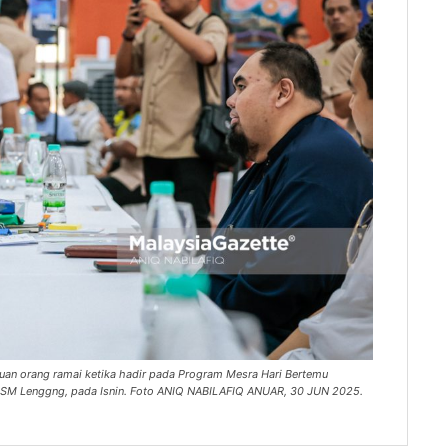
uan orang ramai ketika hadir pada Program Mesra Hari Bertemu
MRSM Lenggng, pada Isnin. Foto ANIQ NABILAFIQ ANUAR, 30 JUN 2025.