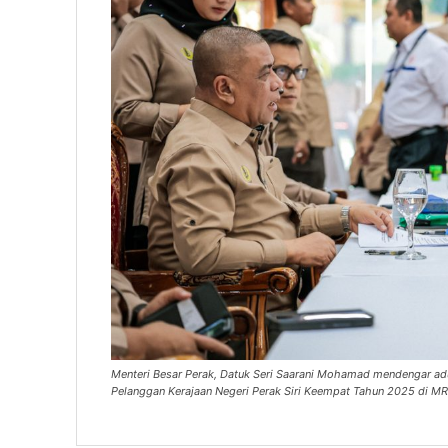
Menteri Besar Perak, Datuk Seri Saarani Mohamad mendengar ad
Pelanggan Kerajaan Negeri Perak Siri Keempat Tahun 2025 di 