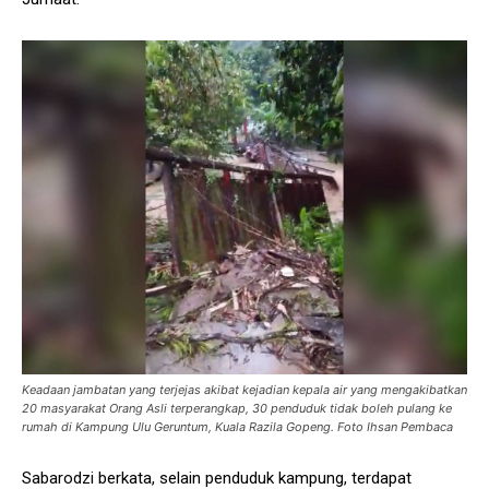
Keadaan jambatan yang terjejas akibat kejadian kepala air yang mengakibatkan
20 masyarakat Orang Asli terperangkap, 30 penduduk tidak boleh pulang ke
rumah di Kampung Ulu Geruntum, Kuala Razila Gopeng. Foto Ihsan Pembaca
Sabarodzi berkata, selain penduduk kampung, terdapat