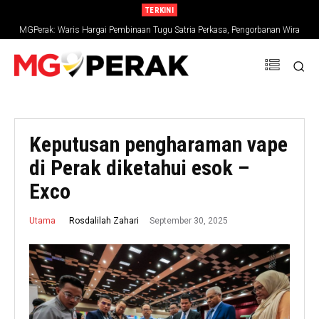
TERKINI
MGPerak: Waris Hargai Pembinaan Tugu Satria Perkasa, Pengorbanan Wira
Negara Terus Dikenang
Keputusan pengharaman vape
di Perak diketahui esok –
Exco
September 30, 2025
Rosdalilah Zahari
Utama