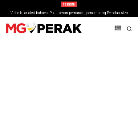
TERKINI
Video tular aksi bahaya: Polis kesan pemandu, penumpang Perodua Alza