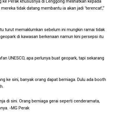
g ke Perak khususnya di Lenggong melihatkan kepada
mereka tidak datang membantu ia akan jadi ‘terencat’,”
tu turut memaklumkan sebelum ini mungkin ramai tidak
eopark di kawasan berkenaan namun kini persepsi itu
rafan UNESCO, apa perlunya buat geopark, tapi sekarang
ang ke sini, banyak orang dapat berniaga. Dulu ada booth
h.
a di sini. Orang berniaga gerai seperti cenderamata,
snya. -MG Perak