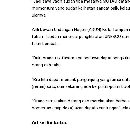
“Jadi saya yakin sudah tiba masanya MOTAC datan
momentum yang sudah kelihatan sangat baik, kalau 
ujarnya.
Ahli Dewan Undangan Negeri (ADUN) Kota Tampan i
faham faedah menerusi pengiktirafan UNESCO dan g
telah berubah.
“Dulu orang tak faham apa perlunya dapat pengikti
orang dah tahu.
“Bila kita dapat menarik pengunjung yang ramai dat
(reruai) satu, dua sekarang ada berpuluh-puluh boot
“Orang ramai akan datang dan mereka akan berbelanj
homestay (inap desa) akan dapat keuntungan,” jela
Artikel Berkaitan: