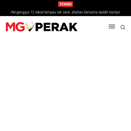
TERKINI
Penganggur 12 rekod lampau tak serik, ditahan bersama dadah hampir
RM30,000