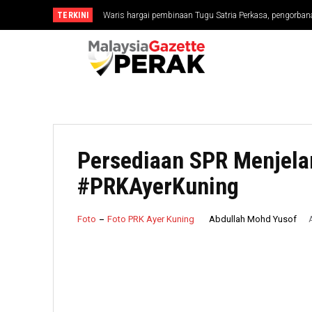
TERKINI
MGPerak: Jelajah 1 Rumah 1 Jalur Gemilang Semarak Pat
Persediaan SPR Menjela
#PRKAyerKuning
Abdullah Mohd Yusof
Foto
Foto PRK Ayer Kuning