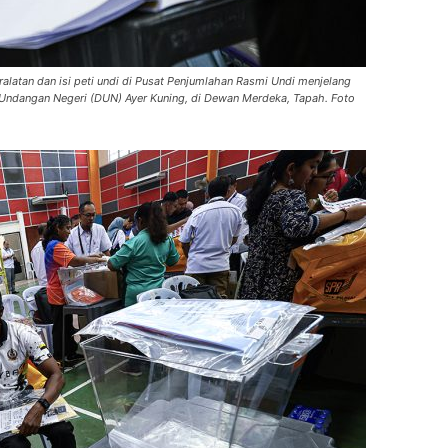
latan dan isi peti undi di Pusat Penjumlahan Rasmi Undi menjelang
 Undangan Negeri (DUN) Ayer Kuning, di Dewan Merdeka, Tapah. Foto