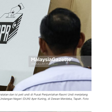
latan dan isi peti undi di Pusat Penjumlahan Rasmi Undi menjelang
 Undangan Negeri (DUN) Ayer Kuning, di Dewan Merdeka, Tapah. Foto