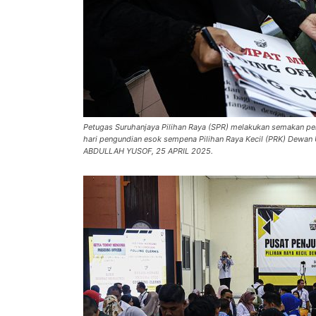
Petugas Suruhanjaya Pilihan Raya (SPR) melakukan semakan pera
hari pengundian esok sempena Pilihan Raya Kecil (PRK) Dewan
ABDULLAH YUSOF, 25 APRIL 2025.