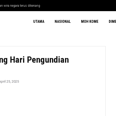
riotisme Di 12 Daerah Perak
UTAMA
NASIONAL
MOH KOME
DIM
ng Hari Pengundian
April 25, 2025