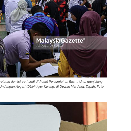
latan dan isi peti undi di Pusat Penjumlahan Rasmi Undi menjelang
 Undangan Negeri (DUN) Ayer Kuning, di Dewan Merdeka, Tapah. Foto