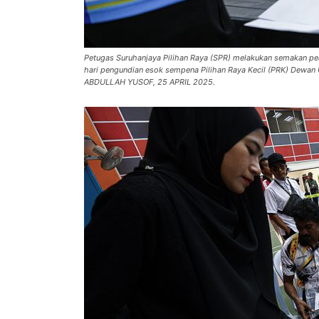
Petugas Suruhanjaya Pilihan Raya (SPR) melakukan semakan pera
hari pengundian esok sempena Pilihan Raya Kecil (PRK) Dewan
ABDULLAH YUSOF, 25 APRIL 2025.