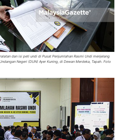
latan dan isi peti undi di Pusat Penjumlahan Rasmi Undi menjelang
 Undangan Negeri (DUN) Ayer Kuning, di Dewan Merdeka, Tapah. Foto