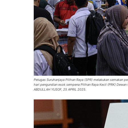
Petugas Suruhanjaya Pilihan Raya (SPR) melakukan semakan pera
hari pengundian esok sempena Pilihan Raya Kecil (PRK) Dewan
ABDULLAH YUSOF, 25 APRIL 2025.