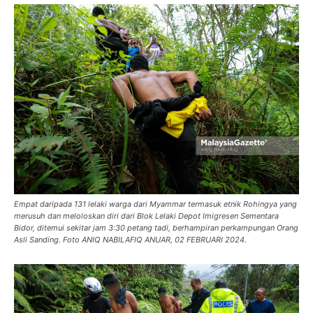
Empat daripada 131 lelaki warga dari Myammar termasuk etnik Rohingya yang
merusuh dan meloloskan diri dari Blok Lelaki Depot Imigresen Sementara
Bidor, ditemui sekitar jam 3:30 petang tadi, berhampiran perkampungan Orang
Asli Sanding. Foto ANIQ NABILAFIQ ANUAR, 02 FEBRUARI 2024.