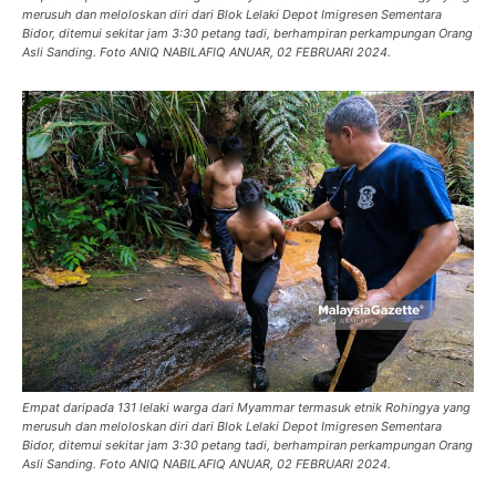
merusuh dan meloloskan diri dari Blok Lelaki Depot Imigresen Sementara
Bidor, ditemui sekitar jam 3:30 petang tadi, berhampiran perkampungan Orang
Asli Sanding. Foto ANIQ NABILAFIQ ANUAR, 02 FEBRUARI 2024.
Empat daripada 131 lelaki warga dari Myammar termasuk etnik Rohingya yang
merusuh dan meloloskan diri dari Blok Lelaki Depot Imigresen Sementara
Bidor, ditemui sekitar jam 3:30 petang tadi, berhampiran perkampungan Orang
Asli Sanding. Foto ANIQ NABILAFIQ ANUAR, 02 FEBRUARI 2024.