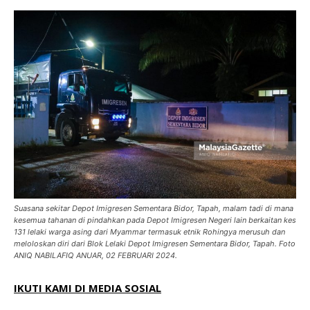
Suasana sekitar Depot Imigresen Sementara Bidor, Tapah, malam tadi di mana
kesemua tahanan di pindahkan pada Depot Imigresen Negeri lain berkaitan kes
131 lelaki warga asing dari Myammar termasuk etnik Rohingya merusuh dan
meloloskan diri dari Blok Lelaki Depot Imigresen Sementara Bidor, Tapah. Foto
ANIQ NABILAFIQ ANUAR, 02 FEBRUARI 2024.
IKUTI KAMI DI MEDIA SOSIAL