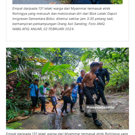
Empat daripada 131 lelaki warga dari Myammar termasuk etnik
Rohingya yang merusuh dan meloloskan diri dari Blok Lelaki Depot
Imigresen Sementara Bidor, ditemui sekitar jam 3:30 petang tadi,
berhampiran perkampungan Orang Asli Sanding. Foto ANIQ
NABILAFIQ ANUAR, 02 FEBRUARI 2024.
Empat daripada 131 lelaki warga dari Myammar termasuk etnik Rohingya yang