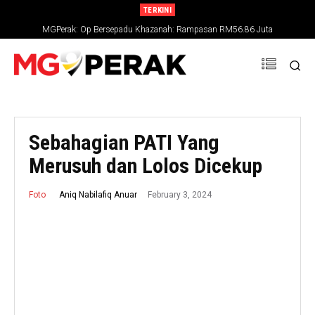
TERKINI
MGPerak: Op Bersepadu Khazanah: Rampasan RM56.86 Juta
Sebahagian PATI Yang
Merusuh dan Lolos Dicekup
February 3, 2024
Aniq Nabilafiq Anuar
Foto