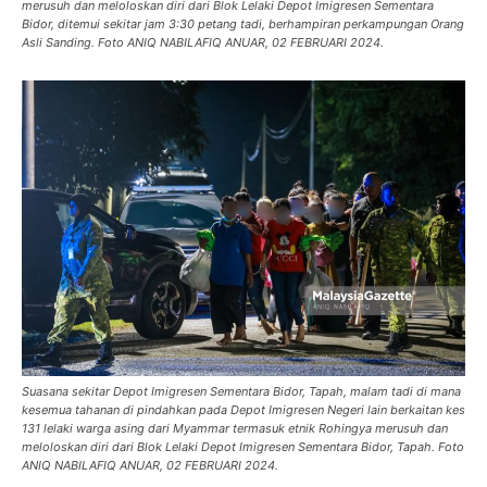
merusuh dan meloloskan diri dari Blok Lelaki Depot Imigresen Sementara
Bidor, ditemui sekitar jam 3:30 petang tadi, berhampiran perkampungan Orang
Asli Sanding. Foto ANIQ NABILAFIQ ANUAR, 02 FEBRUARI 2024.
Suasana sekitar Depot Imigresen Sementara Bidor, Tapah, malam tadi di mana
kesemua tahanan di pindahkan pada Depot Imigresen Negeri lain berkaitan kes
131 lelaki warga asing dari Myammar termasuk etnik Rohingya merusuh dan
meloloskan diri dari Blok Lelaki Depot Imigresen Sementara Bidor, Tapah. Foto
ANIQ NABILAFIQ ANUAR, 02 FEBRUARI 2024.