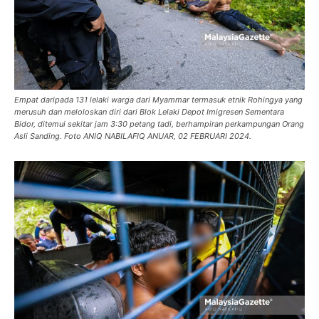
Empat daripada 131 lelaki warga dari Myammar termasuk etnik Rohingya yang
merusuh dan meloloskan diri dari Blok Lelaki Depot Imigresen Sementara
Bidor, ditemui sekitar jam 3:30 petang tadi, berhampiran perkampungan Orang
Asli Sanding. Foto ANIQ NABILAFIQ ANUAR, 02 FEBRUARI 2024.