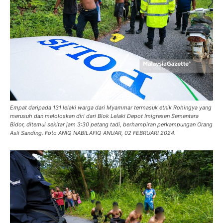
Empat daripada 131 lelaki warga dari Myammar termasuk etnik Rohingya yang
merusuh dan meloloskan diri dari Blok Lelaki Depot Imigresen Sementara
Bidor, ditemui sekitar jam 3:30 petang tadi, berhampiran perkampungan Orang
Asli Sanding. Foto ANIQ NABILAFIQ ANUAR, 02 FEBRUARI 2024.