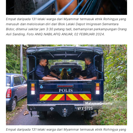
Empat daripada 131 lelaki warga dari Myammar termasuk etnik Rohingya yang
merusuh dan meloloskan diri dari Blok Lelaki Depot Imigresen Sementara
Bidor, ditemui sekitar jam 3:30 petang tadi, berhampiran perkampungan Orang
Asli Sanding. Foto ANIQ NABILAFIQ ANUAR, 02 FEBRUARI 2024.
Empat daripada 131 lelaki warga dari Myammar termasuk etnik Rohingya yang