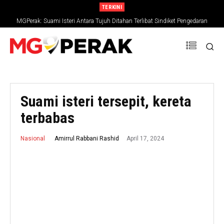
TERKINI
MGPerak: Suami Isteri Antara Tujuh Ditahan Terlibat Sindiket Pengedaran
Dadah, Rampasan RM794,827
Suami isteri tersepit, kereta
terbabas
April 17, 2024
Amirrul Rabbani Rashid
Nasional