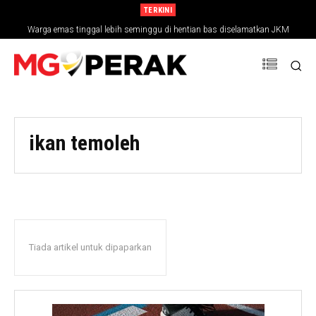
TERKINI
Warga emas tinggal lebih seminggu di hentian bas diselamatkan JKM
ikan temoleh
Tiada artikel untuk dipaparkan