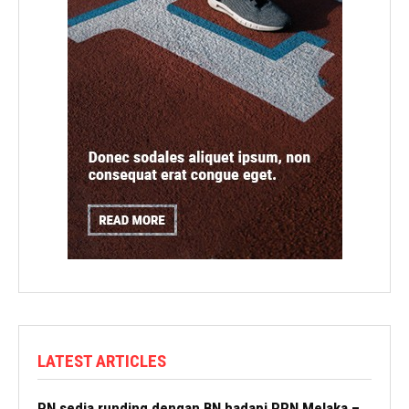
LATEST ARTICLES
PN sedia runding dengan BN hadapi PRN Melaka –