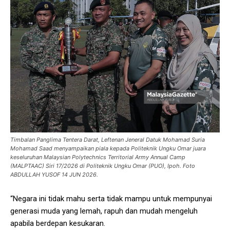
Timbalan Panglima Tentera Darat, Leftenan Jeneral Datuk Mohamad Suria
Mohamad Saad menyampaikan piala kepada Politeknik Ungku Omar juara
keseluruhan Malaysian Polytechnics Territorial Army Annual Camp
(MALPTAAC) Siri 17/2026 di Politeknik Ungku Omar (PUO), Ipoh. Foto
ABDULLAH YUSOF 14 JUN 2026.
“Negara ini tidak mahu serta tidak mampu untuk mempunyai
generasi muda yang lemah, rapuh dan mudah mengeluh
apabila berdepan kesukaran.