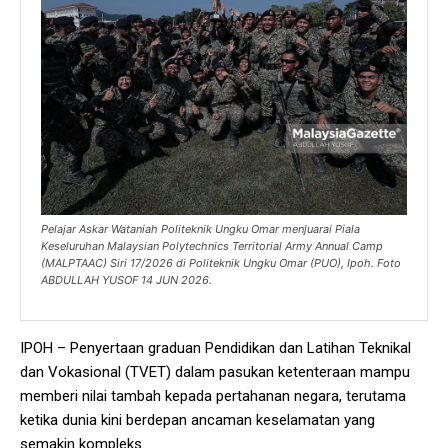
Pelajar Askar Wataniah Politeknik Ungku Omar menjuarai Piala
Keseluruhan Malaysian Polytechnics Territorial Army Annual Camp
(MALPTAAC) Siri 17/2026 di Politeknik Ungku Omar (PUO), Ipoh. Foto
ABDULLAH YUSOF 14 JUN 2026.
IPOH – Penyertaan graduan Pendidikan dan Latihan Teknikal
dan Vokasional (TVET) dalam pasukan ketenteraan mampu
memberi nilai tambah kepada pertahanan negara, terutama
ketika dunia kini berdepan ancaman keselamatan yang
semakin kompleks.