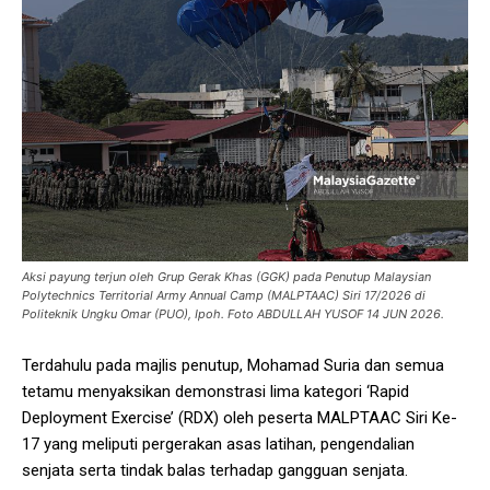
Aksi payung terjun oleh Grup Gerak Khas (GGK) pada Penutup Malaysian
Polytechnics Territorial Army Annual Camp (MALPTAAC) Siri 17/2026 di
Politeknik Ungku Omar (PUO), Ipoh. Foto ABDULLAH YUSOF 14 JUN 2026.
Terdahulu pada majlis penutup, Mohamad Suria dan semua
tetamu menyaksikan demonstrasi lima kategori ‘Rapid
Deployment Exercise’ (RDX) oleh peserta MALPTAAC Siri Ke-
17 yang meliputi pergerakan asas latihan, pengendalian
senjata serta tindak balas terhadap gangguan senjata.