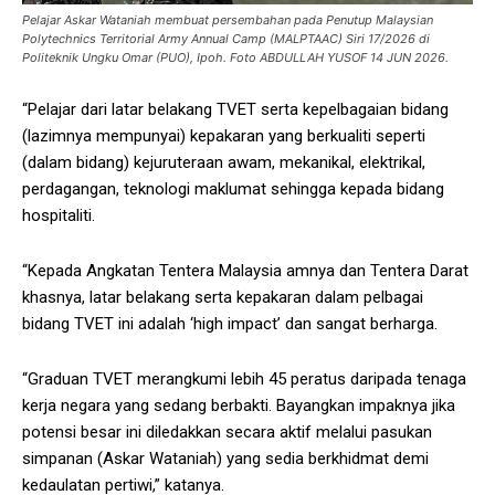
Pelajar Askar Wataniah membuat persembahan pada Penutup Malaysian
Polytechnics Territorial Army Annual Camp (MALPTAAC) Siri 17/2026 di
Politeknik Ungku Omar (PUO), Ipoh. Foto ABDULLAH YUSOF 14 JUN 2026.
“Pelajar dari latar belakang TVET serta kepelbagaian bidang
(lazimnya mempunyai) kepakaran yang berkualiti seperti
(dalam bidang) kejuruteraan awam, mekanikal, elektrikal,
perdagangan, teknologi maklumat sehingga kepada bidang
hospitaliti.
“Kepada Angkatan Tentera Malaysia amnya dan Tentera Darat
khasnya, latar belakang serta kepakaran dalam pelbagai
bidang TVET ini adalah ‘high impact’ dan sangat berharga.
“Graduan TVET merangkumi lebih 45 peratus daripada tenaga
kerja negara yang sedang berbakti. Bayangkan impaknya jika
potensi besar ini diledakkan secara aktif melalui pasukan
simpanan (Askar Wataniah) yang sedia berkhidmat demi
kedaulatan pertiwi,” katanya.