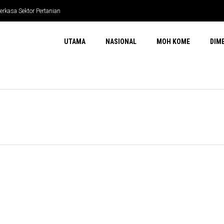
rkasa Sektor Pertanian
n Pecah
UTAMA
NASIONAL
MOH KOME
DIM