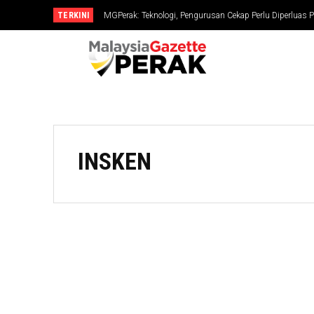
TERKINI
MGPerak: Teknologi, Pengurusan Cekap Perlu Diperluas Pe
Bangkai ikan lumba-lumba Irrawaddy terdampar di Ba
INSKEN