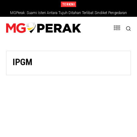
TERKINI
MGPerak: Suami Isteri Antara Tujuh Ditahan Terlibat Sindiket Pengedaran
Dadah, Rampasan RM794,827
IPGM