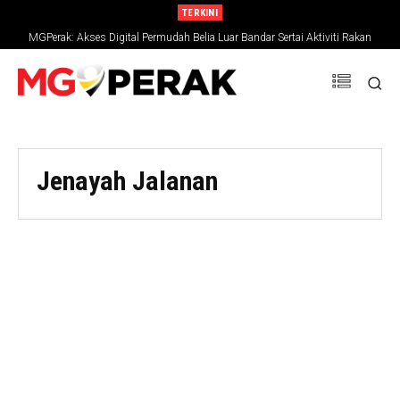
TERKINI
MGPerak: Akses Digital Permudah Belia Luar Bandar Sertai Aktiviti Rakan
Muda
Jenayah Jalanan