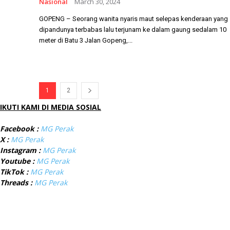
Nasional
March 30, 2024
GOPENG – Seorang wanita nyaris maut selepas kenderaan yang
dipandunya terbabas lalu terjunam ke dalam gaung sedalam 10
meter di Batu 3 Jalan Gopeng,...
1
2
IKUTI KAMI DI MEDIA SOSIAL
Facebook :
MG Perak
X :
MG Perak
Instagram :
MG Perak
Youtube :
MG Perak
TikTok :
MG Perak
Threads :
MG Perak