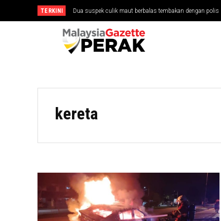
TERKINI
Dua suspek culik maut berbalas tembakan dengan polis di Al
Galeri Razak Sensei simbol keamanan, perkukuh hubun
kereta