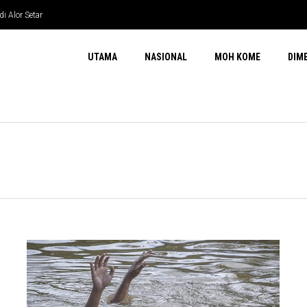
or Setar
gan Malaysia-Jepun
UTAMA
NASIONAL
MOH KOME
DIM