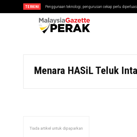
TERKINI
Penggunaan teknologi, pengurusan cekap perlu diperluas
Menara HASiL Teluk Int
Tiada artikel untuk dipaparkan