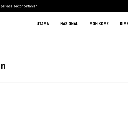
 perkasa sektor pertanian
UTAMA
NASIONAL
MOH KOME
DIM
an