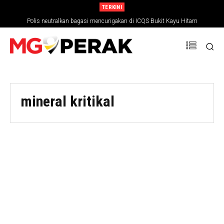
TERKINI
Polis neutralkan bagasi mencurigakan di ICQS Bukit Kayu Hitam
mineral kritikal