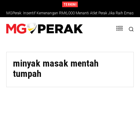
TERKINI
MGPerak: Insentif Kemenangan RM6,000 Menanti Atlet Perak Jika Raih Emas
SUKMA 2026
minyak masak mentah
tumpah