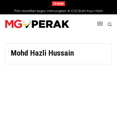
TERKINI
Polis neutralkan bagasi mencurigakan di ICQS Bukit Kayu Hitam
Mohd Hazli Hussain