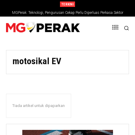
TERKINI
MGPerak: Teknologi, Pengurusan Cekap Perlu Diperluas Perkasa Sektor
Pertanian
motosikal EV
Tiada artikel untuk dipaparkan