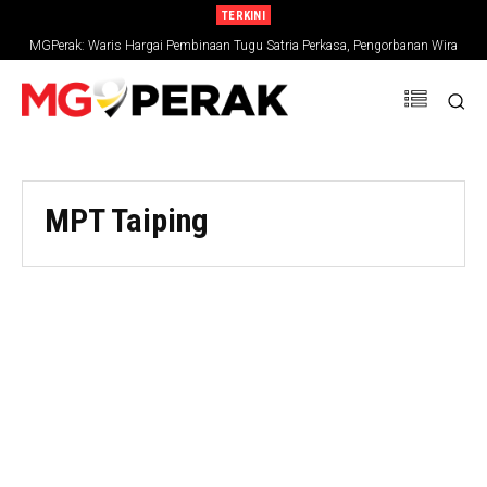
TERKINI
MGPerak: Waris Hargai Pembinaan Tugu Satria Perkasa, Pengorbanan Wira
Negara Terus Dikenang
MPT Taiping