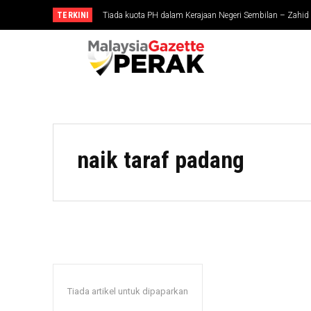
TERKINI
Tiada kuota PH dalam Kerajaan Negeri Sembilan – Zahid
naik taraf padang
Tiada artikel untuk dipaparkan