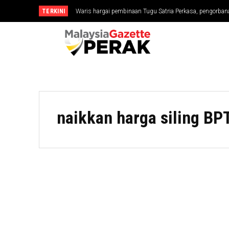
TERKINI
Waris hargai pembinaan Tugu Satria Perkasa, pengorbana
naikkan harga siling BP