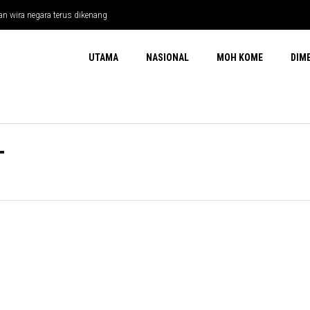
n wira negara terus dikenang
UTAMA
NASIONAL
MOH KOME
DIM
T