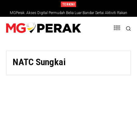
TERKINI
MGPerak: Akses Digital Permudah Belia Luar Bandar Sertai Aktiviti Rakan
Muda
NATC Sungkai