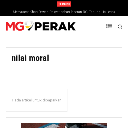
TERKINI
Mesyuarat Khas Dewan Rakyat bahas laporan RCI Tabung Haji esok
nilai moral
Tiada artikel untuk dipaparkan