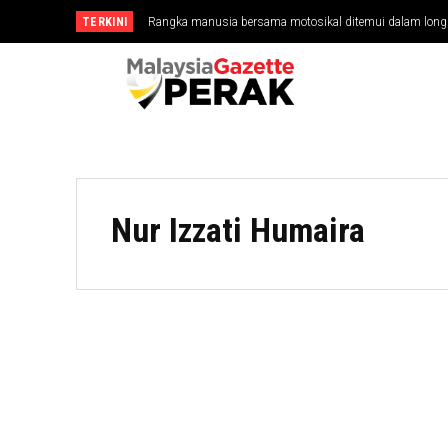
TERKINI
Rangka manusia bersama motosikal ditemui dalam lon
Nur Izzati Humaira