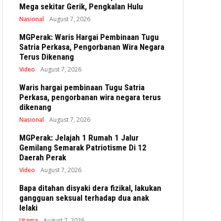
Mega sekitar Gerik, Pengkalan Hulu
Nasional
August 7, 2026
MGPerak: Waris Hargai Pembinaan Tugu
Satria Perkasa, Pengorbanan Wira Negara
Terus Dikenang
Video
August 7, 2026
Waris hargai pembinaan Tugu Satria
Perkasa, pengorbanan wira negara terus
dikenang
Nasional
August 7, 2026
MGPerak: Jelajah 1 Rumah 1 Jalur
Gemilang Semarak Patriotisme Di 12
Daerah Perak
Video
August 7, 2026
Bapa ditahan disyaki dera fizikal, lakukan
gangguan seksual terhadap dua anak
lelaki
Utama
August 7, 2026