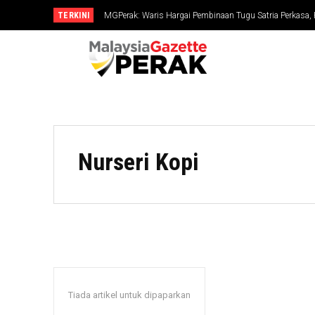
TERKINI
MGPerak: Waris Hargai Pembinaan Tugu Satria Perkasa,
Dikenang
Nurseri Kopi
Tiada artikel untuk dipaparkan