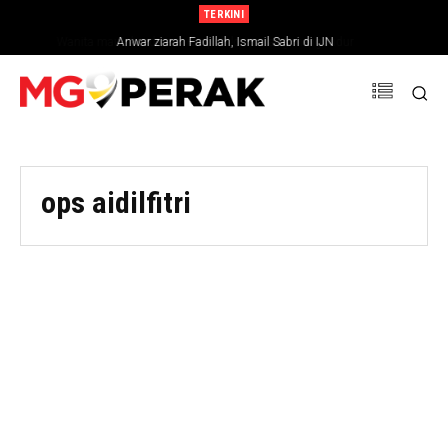
TERKINI
Wanita maut, kenderaan rempuh lori sedang mengundur
Anwar ziarah Fadillah, Ismail Sabri di IJN
ops aidilfitri