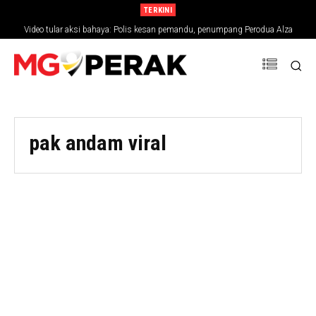
TERKINI
Video tular aksi bahaya: Polis kesan pemandu, penumpang Perodua Alza
pak andam viral