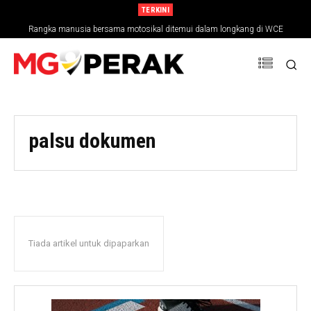
TERKINI
Rangka manusia bersama motosikal ditemui dalam longkang di WCE
palsu dokumen
Tiada artikel untuk dipaparkan