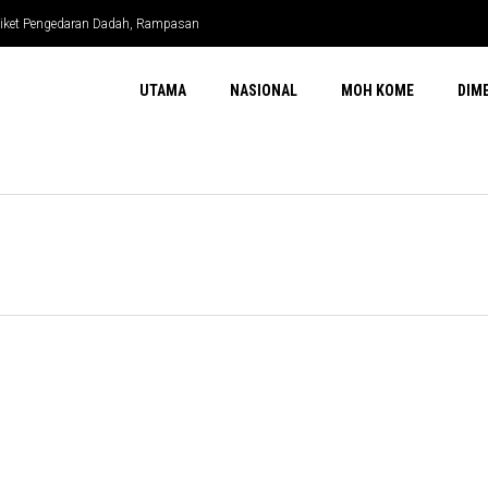
ndiket Pengedaran Dadah, Rampasan
UTAMA
NASIONAL
MOH KOME
DIM