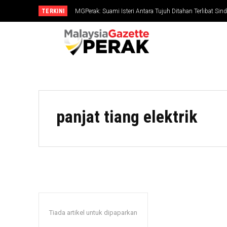
TERKINI
MGPerak: Suami Isteri Antara Tujuh Ditahan Terlibat Si
RM794,827
panjat tiang elektrik
Tiada artikel untuk dipaparkan