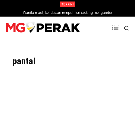
TERKINI
Wanita maut, kenderaan rempuh lori sedang mengundur
pantai