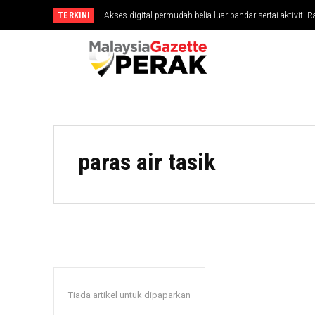
TERKINI
Akses digital permudah belia luar bandar sertai aktiviti
paras air tasik
Tiada artikel untuk dipaparkan