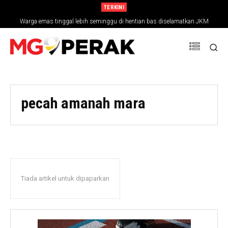
TERKINI
Warga emas tinggal lebih seminggu di hentian bas diselamatkan JKM
pecah amanah mara
Tiada artikel untuk dipaparkan