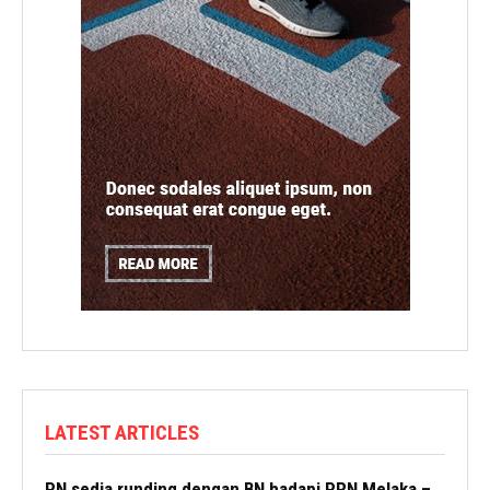
LATEST ARTICLES
PN sedia runding dengan BN hadapi PRN Melaka –